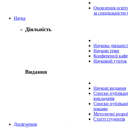
Оновлення освіт
за спеціальністю 
Наука
Діяльність
Наукова діяльніст
Наукові теми
Конференції каф
Науковий гурток
Видання
Наукові видання
Списки публікац
викладачів
Списки публікаці
роками
Методичні розро
Статті студентів
Досягнення