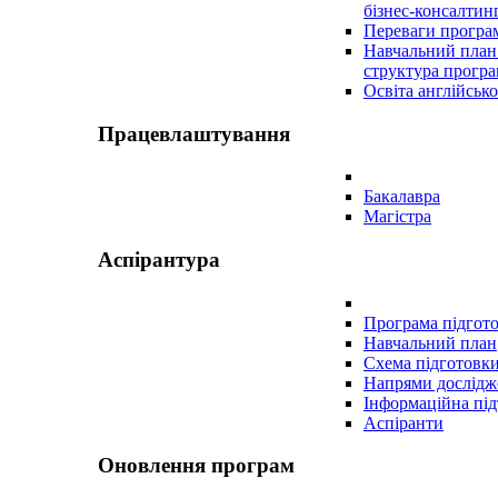
бізнес-консалтин
Переваги програ
Навчальний план
структура прогр
Освіта англійсь
Працевлаштування
Бакалавра
Магістра
Аспірантура
Програма підгот
Навчальний план
Схема підготовк
Напрями дослідж
Інформаційна пі
Аспіранти
Оновлення програм