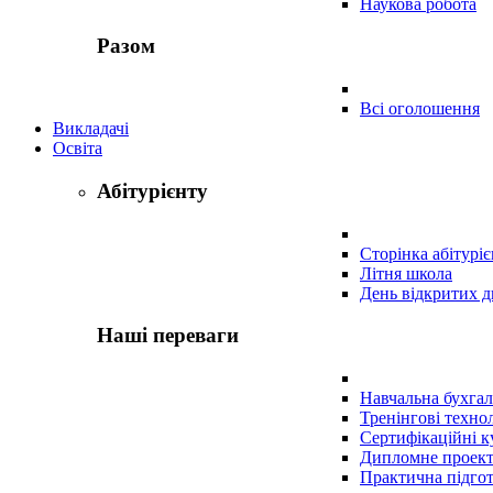
Наукова робота
Разом
Всі оголошення
Викладачі
Освіта
Абітурієнту
Сторінка абітуріє
Літня школа
День відкритих д
Наші переваги
Навчальна бухгал
Тренінгові технол
Сертифікаційні к
Дипломне проек
Практична підго