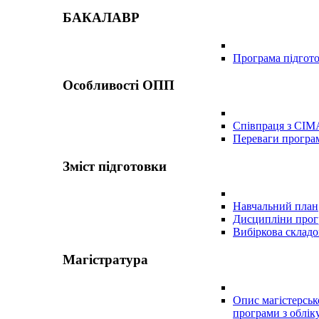
БАКАЛАВР
Програма підгот
Особливості ОПП
Співпраця з CIM
Переваги програ
Зміст підготовки
Навчальний план
Дисципліни про
Вибіркова складо
Магістратура
Опис магістерськ
програми з обліку