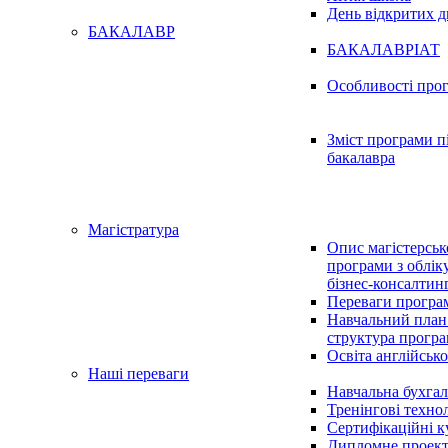
День відкритих д
БАКАЛАВР
БАКАЛАВРІАТ
Особливості про
Зміст програми п
бакалавра
Магістратура
Опис магістерськ
програми з обліку
бізнес-консалтин
Переваги програ
Навчальний план
структура прогр
Освіта англійсь
Наші переваги
Навчальна бухгал
Тренінгові технол
Сертифікаційні к
Дипломне проек