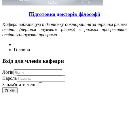
Підготовка докторів філософії
Кафера забезпечую підготовку докторантів за третім рівнем
освіти (першим науковим рівнем) в рамках прогресивної
освітньо-наукової програми
Головна
Вхід для членів кафедри
Логін
Пароль
Запам'ятати мене
Увійти
ХНЕУ ім. С.Кузнеця
Кафедра обліку і бізнес-консалтингу
м. Харків, 61166, пр-т Науки, 9а,
Головний корпус
Аудиторія 229