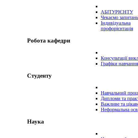
АБІТУРІЄНТУ
Чекаємо запитан
Індивідуальна
профорієнтація
Робота кафедри
Консультації вик
Графіки навчання
Студенту
Навчальний проц
Дипломи та прак
Важливе та цікав
Неформальна осв
Наука