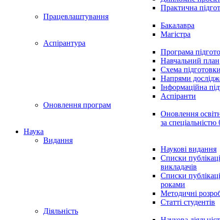
Практична підго
Працевлаштування
Бакалавра
Магістра
Аспірантура
Програма підгот
Навчальний план
Схема підготовк
Напрями дослідж
Інформаційна пі
Аспіранти
Оновлення програм
Оновлення освіт
за спеціальністю 
Наука
Видання
Наукові видання
Списки публікац
викладачів
Списки публікаці
роками
Методичні розро
Статті студентів
Діяльність
Наукова діяльніст