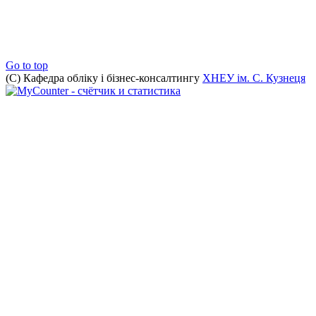
Телефон: +38 (057) 702-18-30,
3-37 (внутрішній)
E-mail: kafacco@hneu.edu.ua
Go to top
(C) Кафедра обліку і бізнес-консалтингу
ХНЕУ ім. С. Кузнеця