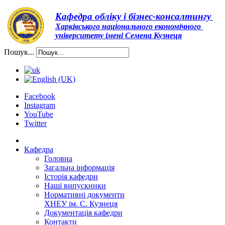
Кафедра обліку і бізнес-консалтингу
Харківського національного економічного
університету імені Семена Кузнеця
Пошук...
Facebook
Instagram
YouTube
Twitter
Кафедра
Головна
Загальна інформація
Історія кафедри
Наші випускники
Нормативні документи
ХНЕУ ім. С. Кузнеця
Документація кафедри
Контакти