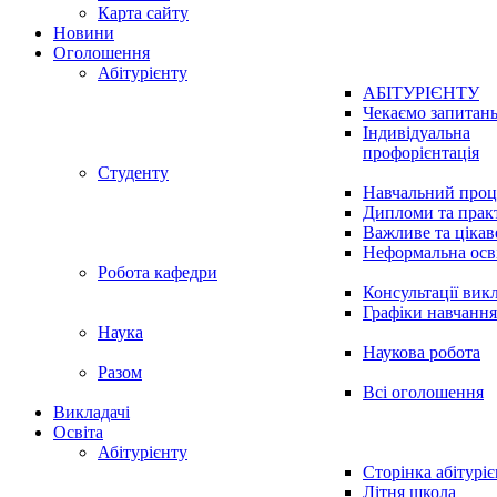
Карта сайту
Новини
Оголошення
Абітурієнту
АБІТУРІЄНТУ
Чекаємо запитан
Індивідуальна
профорієнтація
Студенту
Навчальний проц
Дипломи та прак
Важливе та цікав
Неформальна осв
Робота кафедри
Консультації вик
Графіки навчання
Наука
Наукова робота
Разом
Всі оголошення
Викладачі
Освіта
Абітурієнту
Сторінка абітуріє
Літня школа